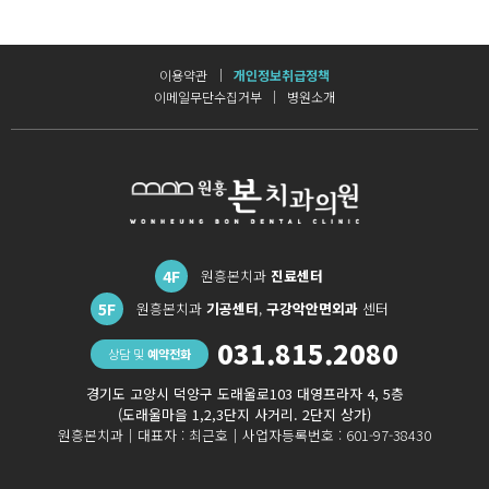
이용약관
개인정보취급정책
이메일무단수집거부
병원소개
4F
원흥본치과
진료센터
5F
원흥본치과
기공센터
,
구강악안면외과
센터
031.815.2080
상담 및
예약전화
경기도 고양시 덕양구 도래울로103 대영프라자 4, 5층
(도래울마을 1,2,3단지 사거리. 2단지 상가)
원흥본치과｜
대표자 : 최근호｜
사업자등록번호 : 601-97-38430