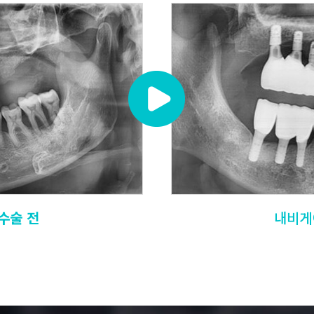
수술 전
내비게