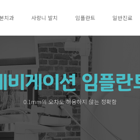
본치과
사랑니 발치
임플란트
일반진료
네비게이션 임플란
0.1mm의 오차도 허용하지 않는 정확함