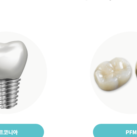
르코니아
PFM