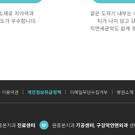
소재로 치아색과
겉은 도자기 내부는
도가 우수합니다.
티가 나지 않고
치면세균막도
쉽게 
이용약관
개인정보취급정책
이메일무단수집거부
병원소개
흥본치과
진료센터
원흥본치과
기공센터
,
구강악안면외과
센
5F