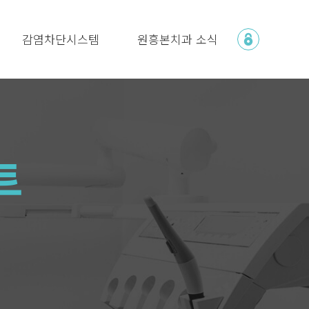
감염차단시스템
원흥본치과 소식
트